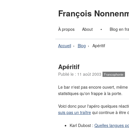
François Nonnen
À propos
About
•
Blog en fr
Accueil
Blog
Apéritif
Apéritif
Publié le :
11 août 2003
Francophonie
Le bar n'est pas encore ouvert, même 
statistiques qu'on frappe à la porte.
Voici donc pour l'apéro quelques réact
suis pas un traître
qui continue à être di
Karl Dubost :
Quelles langues p