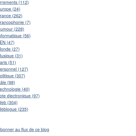
rrements (112)
urope (24)
rance (262)
rancophonie (7)
umour (228)
nformatique (56)
EN (47)
onde (27)
usique (31)
aris (51)
ersonnel (127)
olitique (307)
âle (98)
echnologie (40)
ote électronique (97)
eb (304)
eblogue (235)
abonner au flux de ce blog