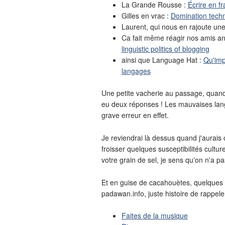
La Grande Rousse :
Écrire en fr
Gilles en vrac :
Domination techno
Laurent, qui nous en rajoute un
Ca fait même réagir nos amis a
linguistic politics of blogging
ainsi que Language Hat :
Qu'imp
langages
Une petite vacherie au passage, quand
eu deux réponses ! Les mauvaises langu
grave erreur en effet.
Je reviendrai là dessus quand j'aurais
froisser quelques susceptibilités cultur
votre grain de sel, je sens qu'on n'a pas 
Et en guise de cacahouètes, quelques bi
padawan.info, juste histoire de rappele
Faites de la musique