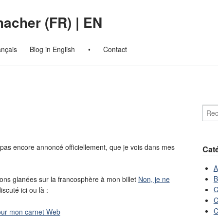
macher (FR)
|
EN
ançais
Blog in English
•
Contact
pas encore annoncé officiellement, que je vois dans mes
Cat
A
B
ions glanées sur la francosphère à mon billet
Non, je ne
C
scuté ici ou là :
C
C
our mon carnet Web