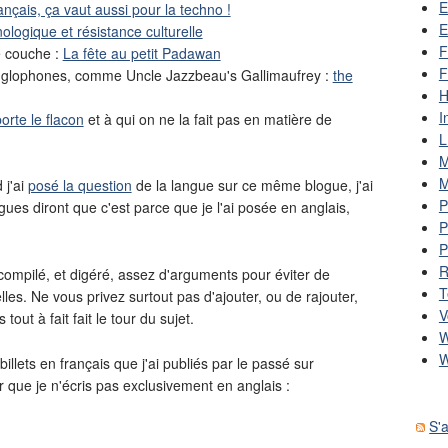
E
ançais, ça vaut aussi pour la techno !
E
logique et résistance culturelle
F
e couche :
La fête au petit Padawan
F
nglophones, comme Uncle Jazzbeau's Gallimaufrey :
the
H
I
orte le flacon
et à qui on ne la fait pas en matière de
L
M
M
 j'ai
posé la question
de la langue sur ce même blogue, j'ai
P
es diront que c'est parce que je l'ai posée en anglais,
P
P
R
 compilé, et digéré, assez d'arguments pour éviter de
T
elles. Ne vous privez surtout pas d'ajouter, ou de rajouter,
V
tout à fait fait le tour du sujet.
W
W
llets en français que j'ai publiés par le passé sur
r que je n'écris pas exclusivement en anglais :
S'