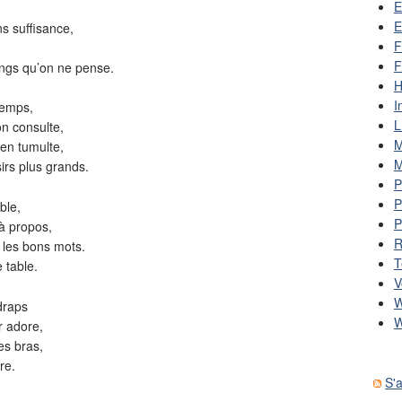
E
E
ns suffisance,
F
F
ongs qu’on ne pense.
H
I
 temps,
L
n consulte,
M
en tumulte,
M
irs plus grands.
P
P
ble,
P
 à propos,
R
 les bons mots.
T
e table.
V
W
 draps
W
r adore,
es bras,
re.
S'