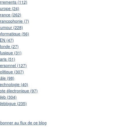
rrements (112)
urope (24)
rance (262)
rancophonie (7)
umour (228)
nformatique (56)
EN (47)
onde (27)
usique (31)
aris (51)
ersonnel (127)
olitique (307)
âle (98)
echnologie (40)
ote électronique (97)
eb (304)
eblogue (235)
abonner au flux de ce blog