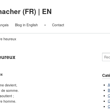
macher (FR)
|
EN
ançais
Blog in English
•
Contact
tre heureux
heureux
ux
Cat
A
mme devient,
B
al de somme.
C
soutient ;
C
être homme.
C