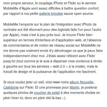
mon propre serveur, le couplage iPhoto et Flickr ou le service
MobileMe d'Apple sont assez difficiles à battre question confort,
par rapport à ma petite
gallerie bricolée
sauce open source.
MobileMe l'emporte sur le plan de l'intégration avec iPhoto (le
contraire eut été étonnant pour des logiciels faits l'un pour l'autre
par Apple), mais c'est à peu près tout. Je trouve Flickr bien
supérieur en termes d'interface et d'application web, et l'absence
de commentaires et de notion de réseau social sur MobileMe ne
me donne pas vraiment envie d'y déménager ce que je peux faire
indépendamment chez moi. J'étais assez réticent avec Flickr
jusqu'ici (tout comme je le suis à disperser mes contenus à droite
à gauche sur tous les services « web 2.0 » à la mode), mais le
travail de design et la puissance de l'application me fascinent.
Si vous voulez jeter un oeil, voici
mon
notre
album Nouvelle-
Calédonie
sur Flickr. Et une promesse pour
Martin
, je posterai
quelques photos de
coucher de soleil
à des moments choisis en
plein hiver ici, donc en plein été là-bas ;-).