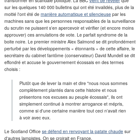
transformer en scandale politique. La BBC
vient de révéler
que
sur les quelques 140 000 bulletins qui ont été invalidés, plus de la
moitié l'ont été de
manière automatique et silencieuse
par les
machines sans que les personnes responsables de la surveillance
du scrutin ne puissent s'en apercevoir et vérifier (et encore moins
approuver) ces annulations de vote. Le parfait syndrome de la
boite noire. Le premier ministre Alex Salmond se dit profondément
perturbé par les développements « étonnants » de cette affaire, le
secrétaire du cabinet fantôme (conservateur) David Mundell se dit
effondré et accuse le gouvernement écossais en des termes
choisis :
Plutôt que de lever la main et dire "nous nous sommes
complètement plantés dans cette histoire et nous
présentons nos excuses au peuple écossais", ils ont
simplement continué à montrer arrogance et mépris,
comme si d'une certaine manière tout ceci n'avait rien
à voir avec eux.
Le Scotland Office
se défend en renvoyant la patate chaude
sur
d'autres lampistes. On se croirait en France.