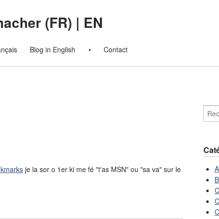
macher (FR)
|
EN
ançais
Blog in English
•
Contact
Cat
A
okmarks
je la sor o 1er ki me fé "t'as MSN" ou "sa va" sur le
B
C
C
C