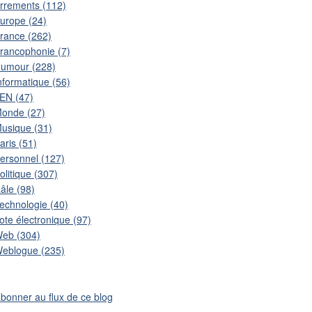
rrements (112)
urope (24)
rance (262)
rancophonie (7)
umour (228)
nformatique (56)
EN (47)
onde (27)
usique (31)
aris (51)
ersonnel (127)
olitique (307)
âle (98)
echnologie (40)
ote électronique (97)
eb (304)
eblogue (235)
abonner au flux de ce blog