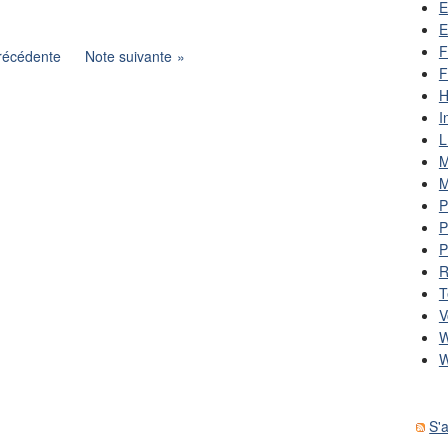
E
E
F
récédente
Note suivante
F
H
I
L
M
M
P
P
P
R
T
V
W
W
S'