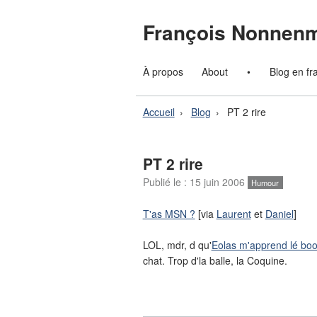
François Nonnen
À propos
About
•
Blog en fr
Accueil
Blog
PT 2 rire
PT 2 rire
Publié le :
15 juin 2006
Humour
T'as MSN ?
[via
Laurent
et
Daniel
]
LOL, mdr, d qu'
Eolas m'apprend lé bo
chat. Trop d'la balle, la Coquine.