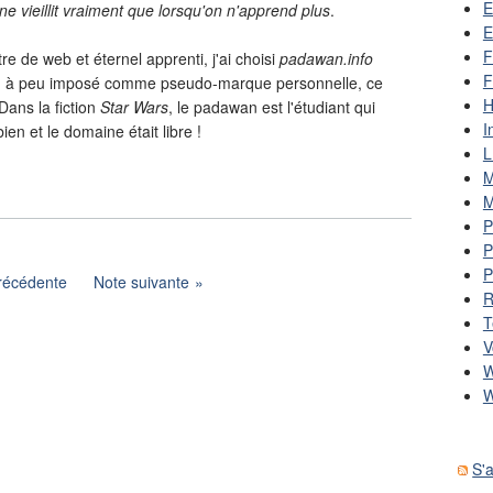
E
ne vieillit vraiment que lorsqu'on n'apprend plus
.
E
F
re de web et éternel apprenti, j'ai choisi
padawan.info
F
u à peu imposé comme pseudo-marque personnelle, ce
H
Dans la fiction
Star Wars
, le padawan est l'étudiant qui
I
ien et le domaine était libre !
L
M
M
P
P
P
récédente
Note suivante
R
T
V
W
W
S'