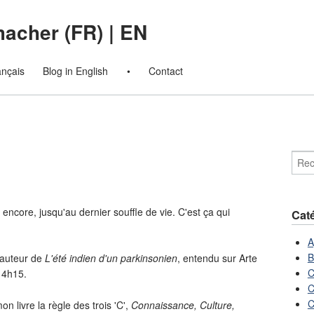
macher (FR)
|
EN
ançais
Blog in English
•
Contact
r encore, jusqu'au dernier souffle de vie. C'est ça qui
Cat
A
B
 auteur de
L'été indien d'un parkinsonien
, entendu sur Arte
C
14h15.
C
C
on livre la règle des trois 'C',
Connaissance, Culture,