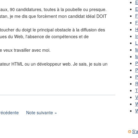
E
E
naux, 90 candidatures, toutes à la poubelle ou presque.
F
istan, je me dis que forcèment mon candidat idéal DOIT
F
H
toucher du doigt le principal obstacle à la diffusion des
I
ques du Web, l'absence de compétences et de
L
M
e veux travailler avec moi.
M
P
ateur HTML ou un développeur web. Je sais, je suis un
P
P
R
T
V
W
W
récédente
Note suivante
S'