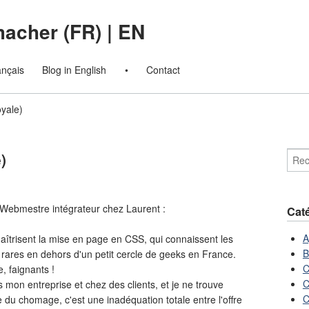
macher (FR)
|
EN
ançais
Blog in English
•
Contact
oyale)
)
Webmestre intégrateur chez Laurent :
Cat
A
 maîtrisent la mise en page en CSS, qui connaissent les
B
 rares en dehors d'un petit cercle de geeks en France.
C
e, faignants !
C
 mon entreprise et chez des clients, et je ne trouve
C
du chomage, c'est une inadéquation totale entre l'offre