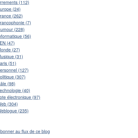
rrements (112)
urope (24)
rance (262)
rancophonie (7)
umour (228)
nformatique (56)
EN (47)
onde (27)
usique (31)
aris (51)
ersonnel (127)
olitique (307)
âle (98)
echnologie (40)
ote électronique (97)
eb (304)
eblogue (235)
abonner au flux de ce blog