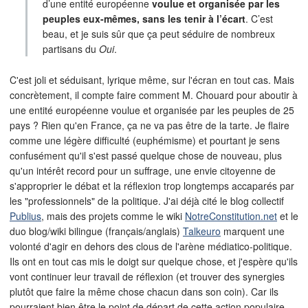
d’une entité européenne
voulue et organisée par les
peuples eux-mêmes, sans les tenir à l’écart
. C’est
beau, et je suis sûr que ça peut séduire de nombreux
partisans du
Oui
.
C'est joli et séduisant, lyrique même, sur l'écran en tout cas. Mais
concrètement, il compte faire comment M. Chouard pour aboutir à
une entité européenne voulue et organisée par les peuples de 25
pays ? Rien qu'en France, ça ne va pas être de la tarte. Je flaire
comme une légère difficulté (euphémisme) et pourtant je sens
confusément qu'il s'est passé quelque chose de nouveau, plus
qu'un intérêt record pour un suffrage, une envie citoyenne de
s'approprier le débat et la réflexion trop longtemps accaparés par
les "professionnels" de la politique. J'ai déjà cité le blog collectif
Publius
, mais des projets comme le wiki
NotreConstitution.net
et le
duo blog/wiki bilingue (français/anglais)
Talkeuro
marquent une
volonté d'agir en dehors des clous de l'arène médiatico-politique.
Ils ont en tout cas mis le doigt sur quelque chose, et j'espère qu'ils
vont continuer leur travail de réflexion (et trouver des synergies
plutôt que faire la même chose chacun dans son coin). Car ils
pourraient bien être le point de départ de cette action populaire