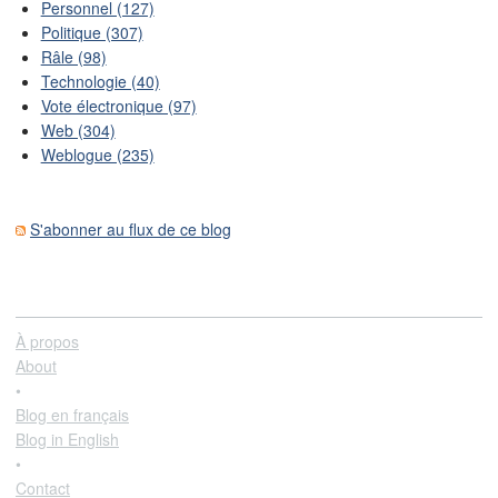
Personnel (127)
Politique (307)
Râle (98)
Technologie (40)
Vote électronique (97)
Web (304)
Weblogue (235)
S'abonner au flux de ce blog
À propos
About
•
Blog en français
Blog in English
•
Contact