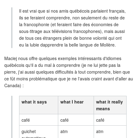
Il est vrai que si nos amis québécois parlaient français,
ils se feraient comprendre, non seulement du reste de
la francophonie (et feraient faire des économies de
sous-titrage aux télévisions francophones), mais aussi
de tous ces étrangers plein de bonne volonté qui ont
eu la lubie dapprendre la belle langue de Molière.
Maciej nous offre quelques exemples intéressants d'idiomes
québécois qu'il a du mal à comprendre (je ne lui jette pas la
pierre, j'ai aussi quelques difficultés à tout comprendre, bien que
ce fût moins problématique que je ne l'avais craint avant d'aller au
Canada) :
what it says
what I hear
what it really
means
café
café
café
guichet
atm
atm
automatique