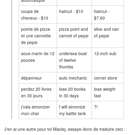
coupe de
haircut - $10
haircut -
cheveux - $10
$7.60
pointe de pizza
pizza point and
slice and can
et une cannette
cannet of pepsi
of pepsi
de pepsi
sous-marin de 12
undersea boat
12-inch sub
pouces
of twelve
thumbs
dépanneur
auto mechanic
corner store
perdez 20 livres
lose 20 books
lose weight
en 30 jours
in 30 days
fast
j'vais simonizer
I will simonize
?!
mon char
my battle tank
J'en ai une autre pour toi Maciej, essaye-donc de traduire ceci :