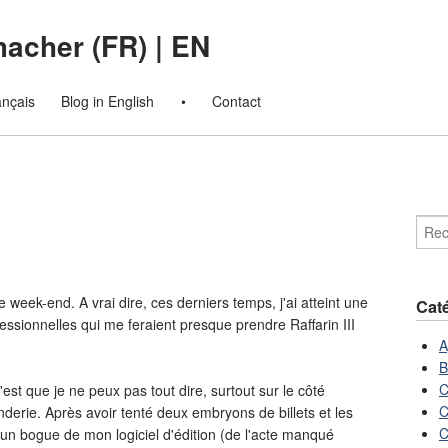
macher (FR)
|
EN
ançais
Blog in English
•
Contact
e week-end. A vrai dire, ces derniers temps, j'ai atteint une
Cat
fessionnelles qui me feraient presque prendre Raffarin III
A
B
C
est que je ne peux pas tout dire, surtout sur le côté
C
derie. Après avoir tenté deux embryons de billets et les
C
'un bogue de mon logiciel d'édition (de l'acte manqué