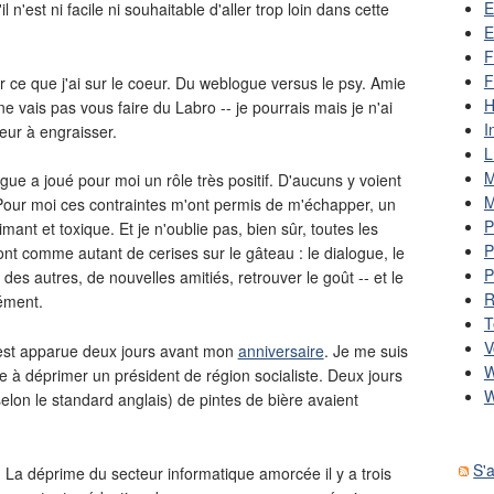
E
l n'est ni facile ni souhaitable d'aller trop loin dans cette
E
F
F
ce que j'ai sur le coeur. Du weblogue versus le psy. Amie
H
 ne vais pas vous faire du Labro -- je pourrais mais je n'ai
I
eur à engraisser.
L
M
ue a joué pour moi un rôle très positif. D'aucuns y voient
M
le. Pour moi ces contraintes m'ont permis de m'échapper, un
P
ant et toxique. Et je n'oublie pas, bien sûr, toutes les
P
ont comme autant de cerises sur le gâteau : le dialogue, le
P
 des autres, de nouvelles amitiés, retrouver le goût -- et le
R
cément.
T
V
 est apparue deux jours avant mon
anniversaire
. Je me suis
W
e à déprimer un président de région socialiste. Deux jours
W
lon le standard anglais) de pintes de bière avaient
S'
. La déprime du secteur informatique amorcée il y a trois