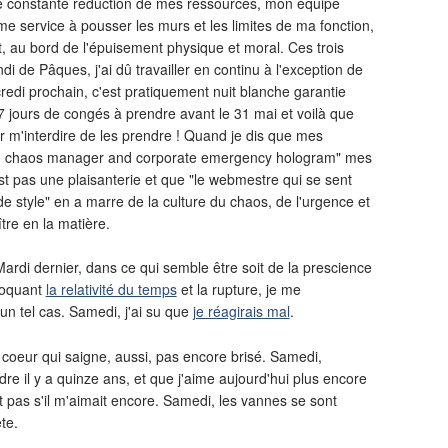
une constante réduction de mes ressources, mon équipe
ême service à pousser les murs et les limites de ma fonction,
, au bord de l'épuisement physique et moral. Ces trois
i de Pâques, j'ai dû travailler en continu à l'exception de
edi prochain, c'est pratiquement nuit blanche garantie
7 jours de congés à prendre avant le 31 mai et voilà que
 m'interdire de les prendre ! Quand je dis que mes
ey, chaos manager and corporate emergency hologram" mes
est pas une plaisanterie et que "le webmestre qui se sent
style" en a marre de la culture du chaos, de l'urgence et
re en la matière.
Mardi dernier, dans ce qui semble être soit de la prescience
voquant
la relativité du temps
et la rupture, je me
n tel cas. Samedi, j'ai su que
je réagirais mal
.
 coeur qui saigne, aussi, pas encore brisé. Samedi,
dre il y a quinze ans, et que j'aime aujourd'hui plus encore
t pas s'il m'aimait encore. Samedi, les vannes se sont
te.