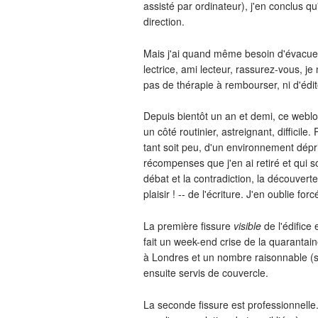
assisté par ordinateur), j'en conclus qu'i
direction.
Mais j'ai quand même besoin d'évacuer 
lectrice, ami lecteur, rassurez-vous, je
pas de thérapie à rembourser, ni d'édit
Depuis bientôt un an et demi, ce weblog
un côté routinier, astreignant, diffici
tant soit peu, d'un environnement déprim
récompenses que j'en ai retiré et qui s
débat et la contradiction, la découverte
plaisir ! -- de l'écriture. J'en oublie for
La première fissure
visible
de l'édifice
fait un week-end crise de la quarantain
à Londres et un nombre raisonnable (se
ensuite servis de couvercle.
La seconde fissure est professionnelle