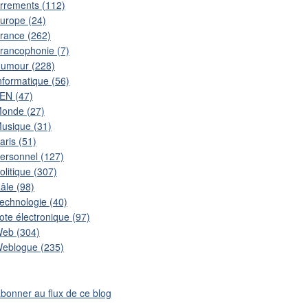
rrements (112)
urope (24)
rance (262)
rancophonie (7)
umour (228)
nformatique (56)
EN (47)
onde (27)
usique (31)
aris (51)
ersonnel (127)
olitique (307)
âle (98)
echnologie (40)
ote électronique (97)
eb (304)
eblogue (235)
abonner au flux de ce blog