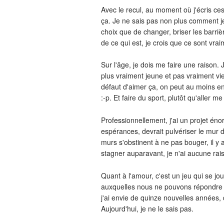
Avec le recul, au moment où j'écris ces 
ça. Je ne sais pas non plus comment je v
choix que de changer, briser les barrièr
de ce qui est, je crois que ce sont vra
Sur l'âge, je dois me faire une raison. Je
plus vraiment jeune et pas vraiment vi
défaut d'aimer ça, on peut au moins en 
:-p. Et faire du sport, plutôt qu'aller m
Professionnellement, j'ai un projet énor
espérances, devrait pulvériser le mur d
murs s'obstinent à ne pas bouger, il y 
stagner auparavant, je n'ai aucune rai
Quant à l'amour, c'est un jeu qui se jo
auxquelles nous ne pouvons répondre se
j'ai envie de quinze nouvelles années, 
Aujourd'hui, je ne le sais pas.