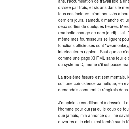
ans, l'accumulation de travail liée à 
divisée par trois, et six ans dans le m
tous ces facteurs m'ont poussés à bout
derniers jours, samedi, dimanche et lund
deux sorties de quelques heures. Mercr
(ma boite change de nom jeudi). J'ai 1
même mes fournisseurs se liguent pour
fonctions officieuses sont "webmonk
interlocuteurs rigolent. Sauf que ce n'
comme une page XHTML sans feuille de 
du système D, même s'il est passé maît
La troisième fissure est sentimentale. 
soit une coïncidence pathétique, en é
demandais comment je réagirais dans u
J'emploie le conditionnel à dessein. Le
l'homme pour qui j'ai eu le coup de fou
que jamais, m'a annoncé qu'il ne savai
ouvertes et le ciel m'est tombé sur la tê