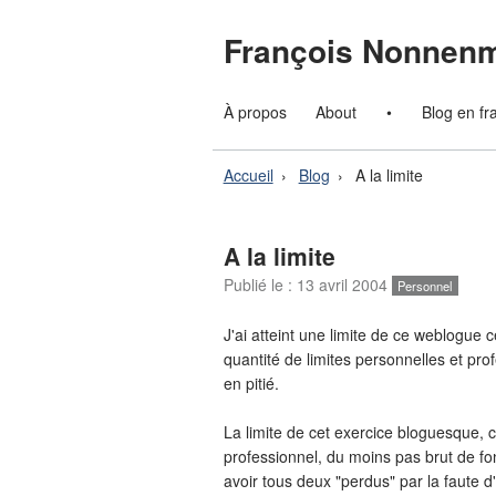
François Nonnen
À propos
About
•
Blog en fr
Accueil
Blog
A la limite
A la limite
Publié le :
13 avril 2004
Personnel
J'ai atteint une limite de ce weblogue c
quantité de limites personnelles et pro
en pitié.
La limite de cet exercice bloguesque, c'
professionnel, du moins pas brut de fon
avoir tous deux "perdus" par la faute d